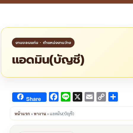
แอดมิน(บัญชี)
Facebook
Line
X
Email
Copy
Sha
Share
Link
หน้าแรก
»
หางาน
»
แอดมิน(บัญชี)