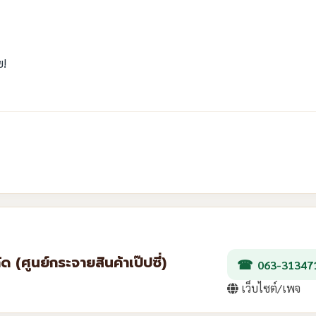
ย!
ัด (ศูนย์กระจายสินค้าเป๊ปซี่)
063-31347
เว็บไซต์/เพจ