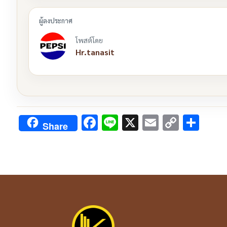
โพสต์โดย
Hr.tanasit
Facebook
Line
X
Email
Copy
Sha
Share
Link