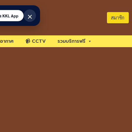
×
้ง KKL App
สมาชิก
อากาศ
📹 CCTV
รวมบริการฟรี