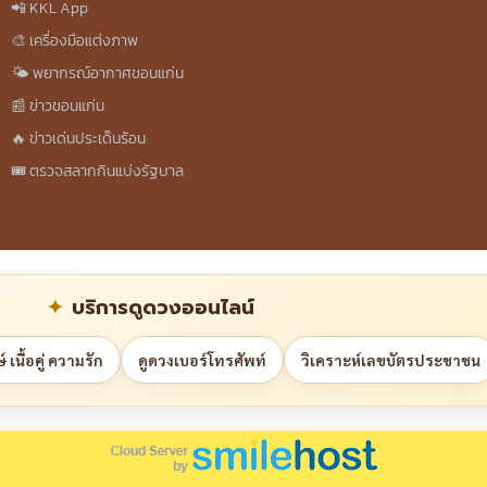
📲 KKL App
🎨 เครื่องมือแต่งภาพ
🌤️ พยากรณ์อากาศขอนแก่น
📰 ข่าวขอนแก่น
🔥 ข่าวเด่นประเด็นร้อน
🎟️ ตรวจสลากกินแบ่งรัฐบาล
บริการดูดวงออนไลน์
 เนื้อคู่ ความรัก
ดูดวงเบอร์โทรศัพท์
วิเคราะห์เลขบัตรประชาชน