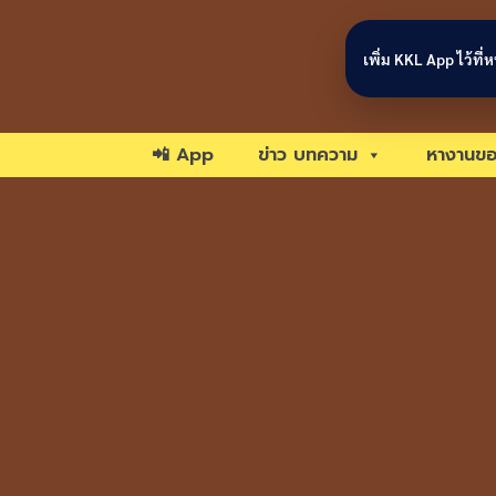
Skip to content
เพิ่ม KKL App ไว้ที
📲 App
ข่าว บทความ
หางานขอ