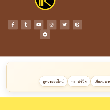
ดูดวงออนไลน์
กราฟชีวิต
เช็กสมพงษ์