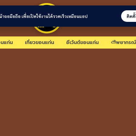
ขอนแก่นลิงก์
่หน้าจอมือถือ เพื่อเปิดใช้งานได้รวดเร็วเหมือนแอป
ติดตั
นแก่น
เที่ยวขอนแก่น
อีเว้นต์ขอนแก่น
⛅พยากรณ์