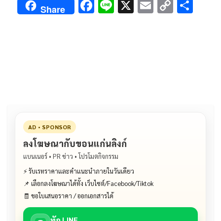
F
Li
X
E
C
S
Share
ac
n
m
o
h
e
e
ai
py
ar
b
l
Li
e
o
n
o
k
k
AD • SPONSOR
ลงโฆษณากับขอนแก่นลิงก์
แบนเนอร์ • PR ข่าว • โปรโมตกิจกรรม
⚡ รับเรทราคาและคำแนะนำภายในวันเดียว
📌 เลือกลงโฆษณาได้ทั้ง เว็บไซต์/Facebook/Tiktok
🧾 ขอใบเสนอราคา / ออกเอกสารได้
ทัก LINE