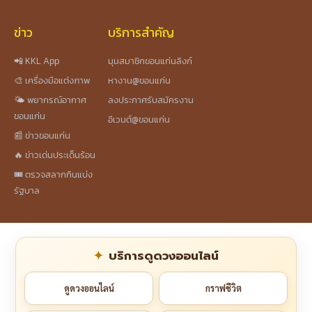
ข่าว
บริการสำคัญ
📲 KKL App
มุมสมาชิกขอนแก่นลิงก์
🎨 เครื่องมือแต่งภาพ
หางาน@ขอนแก่น
🌤️ พยากรณ์อากาศ
ลงประกาศรับสมัครงาน
ขอนแก่น
อีเวนต์@ขอนแก่น
📰 ข่าวขอนแก่น
🔥 ข่าวเด่นประเด็นร้อน
🎟️ ตรวจสลากกินแบ่ง
รัฐบาล
บริการดูดวงออนไลน์
ดูดวงออนไลน์
กราฟชีวิต