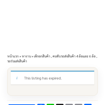
e
e
ai
py
ar
b
l
Li
e
o
n
o
k
k
หน้าแรก
»
หางาน
»
เด็กยกสินค้า , คนขับรถส่งสินค้า 4 ล้อและ 6 ล้อ ,
รถร่วมส่งสินค้า
This listing has expired.