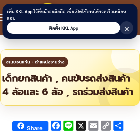
Skip to content
ขอนแก่น
เพิ่ม KKL App ไว้ที่หน้าจอมือถือ เพื่อเปิดใช้งานได้รวดเร็วเหมือน
สมาชิก
แอป
ลิงก์
×
ติดตั้ง KKL App
เด็กยกสินค้า , คนขับรถส่งสินค้า
4 ล้อและ 6 ล้อ , รถร่วมส่งสินค้า
F
Li
X
E
C
S
Share
ac
n
m
o
h