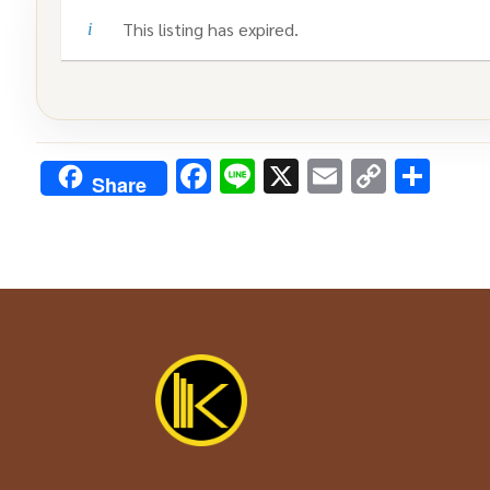
This listing has expired.
Facebook
Line
X
Email
Copy
Sha
Share
Link