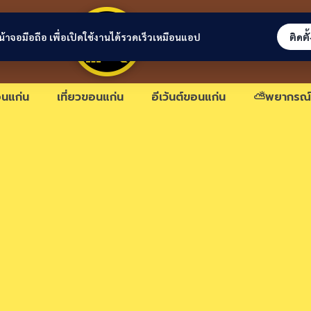
ขอนแก่นลิงก์
่หน้าจอมือถือ เพื่อเปิดใช้งานได้รวดเร็วเหมือนแอป
ติดตั
นแก่น
เที่ยวขอนแก่น
อีเว้นต์ขอนแก่น
⛅พยากรณ์