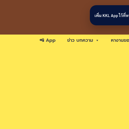
Skip to content
เพิ่ม KKL App ไว้ที
📲 App
ข่าว บทความ
หางานขอ