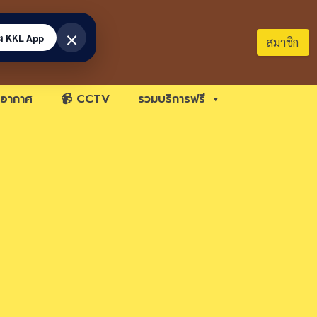
×
้ง KKL App
สมาชิก
อากาศ
📹 CCTV
รวมบริการฟรี