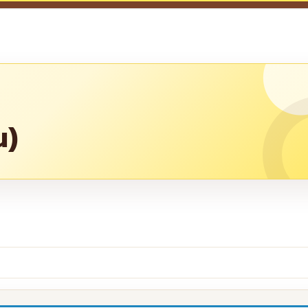
น)
re