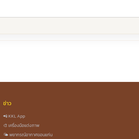
re
ข่าว
📲 KKL App
🎨 เครื่องมือแต่งภาพ
🌤️ พยากรณ์อากาศขอนแก่น