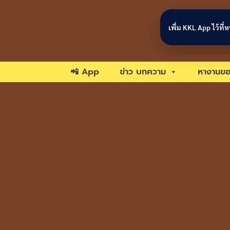
Skip to content
เพิ่ม KKL App ไว้ที
📲 App
ข่าว บทความ
หางานขอ