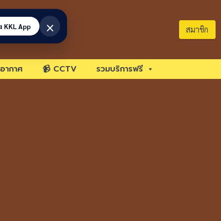
×
้ง KKL App
สมาชิก
อากาศ
📹 CCTV
รวมบริการฟรี