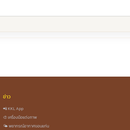
re
ข่าว
📲 KKL App
🎨 เครื่องมือแต่งภาพ
🌤️ พยากรณ์อากาศขอนแก่น