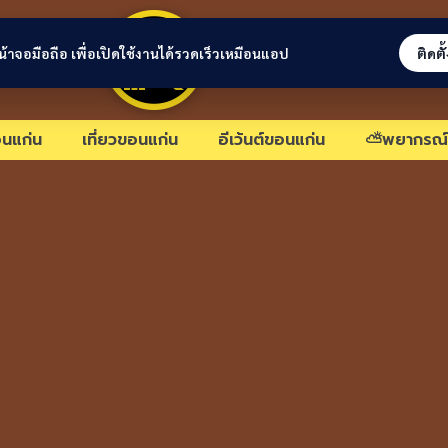
ขอนแก่นลิงก์
่หน้าจอมือถือ เพื่อเปิดใช้งานได้รวดเร็วเหมือนแอป
ติดตั
นแก่น
เที่ยวขอนแก่น
อีเว้นต์ขอนแก่น
⛅พยากรณ์