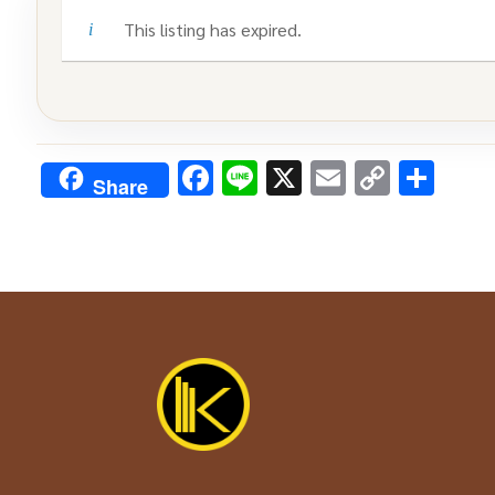
This listing has expired.
Facebook
Line
X
Email
Copy
Sha
Share
Link