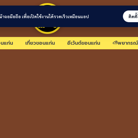
ขอนแก่นลิงก์
่หน้าจอมือถือ เพื่อเปิดใช้งานได้รวดเร็วเหมือนแอป
ติดตั
นแก่น
เที่ยวขอนแก่น
อีเว้นต์ขอนแก่น
⛅พยากรณ์