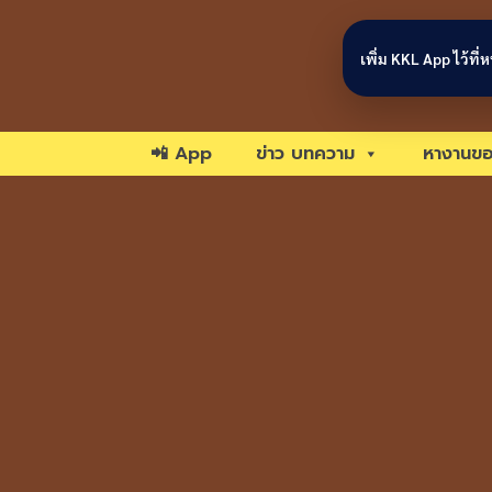
Skip to content
เพิ่ม KKL App ไว้ที
📲 App
ข่าว บทความ
หางานขอ