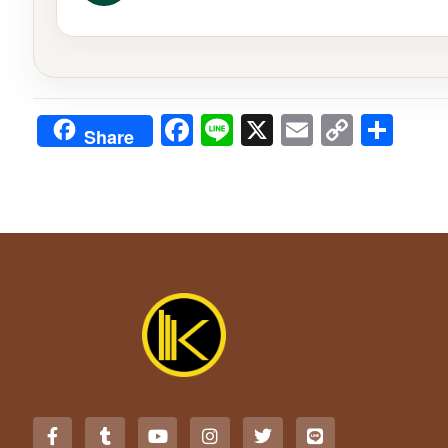
Facebook
Line
X
Email
Copy
Sha
Share
Link