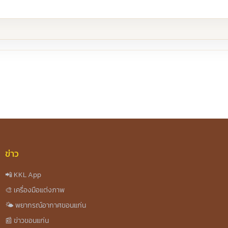
re
ข่าว
📲 KKL App
🎨 เครื่องมือแต่งภาพ
🌤️ พยากรณ์อากาศขอนแก่น
📰 ข่าวขอนแก่น