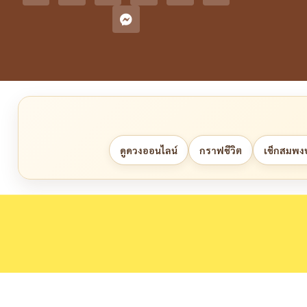
ดูดวงออนไลน์
กราฟชีวิต
เช็กสมพงษ์