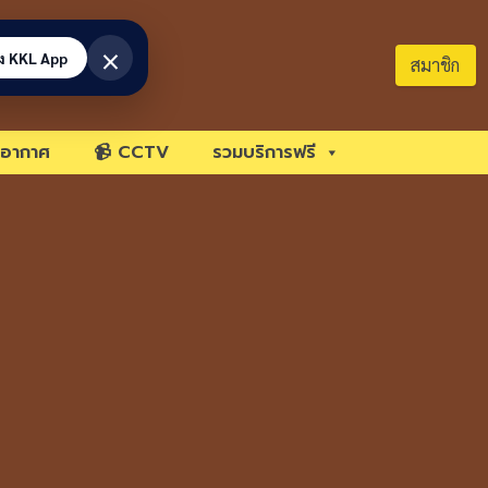
×
้ง KKL App
สมาชิก
อากาศ
📹 CCTV
รวมบริการฟรี