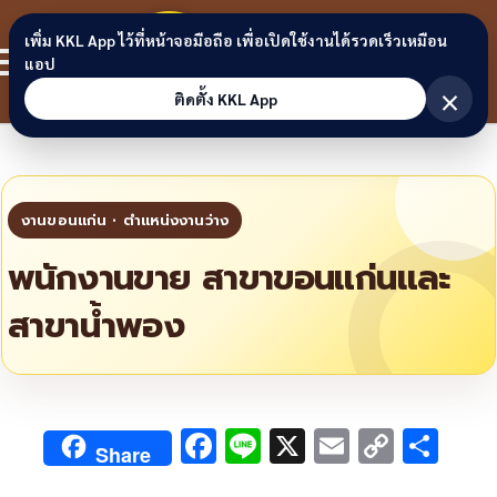
Skip to content
ขอนแก่น
เพิ่ม KKL App ไว้ที่หน้าจอมือถือ เพื่อเปิดใช้งานได้รวดเร็วเหมือน
สมาชิก
แอป
ลิงก์
×
ติดตั้ง KKL App
พนักงานขาย สาขาขอนแก่นและ
สาขาน้ำพอง
F
Li
X
E
C
S
Share
ac
n
m
o
h