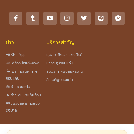
ข่าว
บริการสำคัญ
📲 KKL App
มุมสมาชิกขอนแก่นลิงก์
🎨 เครื่องมือแต่งภาพ
หางาน@ขอนแก่น
🌤️ พยากรณ์อากาศ
ลงประกาศรับสมัครงาน
ขอนแก่น
อีเวนต์@ขอนแก่น
📰 ข่าวขอนแก่น
🔥 ข่าวเด่นประเด็นร้อน
🎟️ ตรวจสลากกินแบ่ง
รัฐบาล