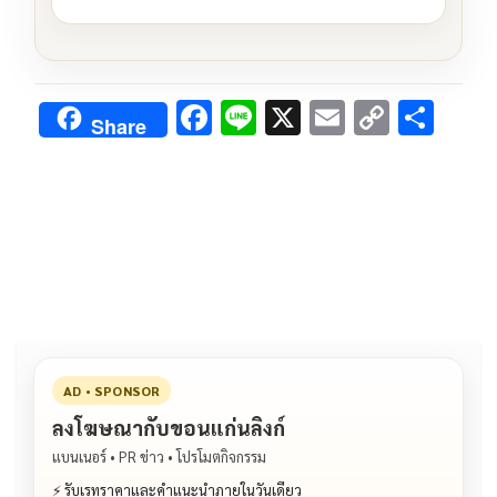
F
Li
X
E
C
S
Share
ac
n
m
o
h
e
e
ai
py
ar
b
l
Li
e
o
n
o
k
k
AD • SPONSOR
ลงโฆษณากับขอนแก่นลิงก์
แบนเนอร์ • PR ข่าว • โปรโมตกิจกรรม
⚡ รับเรทราคาและคำแนะนำภายในวันเดียว