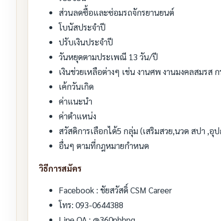
ส่วนลดซื้อและซ่อมรถจักรยานยนต์
โบนัสประจำปี
ปรับเงินประจำปี
วันหยุดตามประเพณี 13 วัน/ปี
เงินช่วยเหลือต่างๆ เช่น งานศพ งานมงคลสมรส กระเ
เค้กวันเกิด
ค่าแนะนำ
ค่าตำแหน่ง
สวัสดิการเลือกได้5 กลุ่ม (เสริมสวย,นวด สปา ,อุ
อื่นๆ ตามที่กฎหมายกำหนด
วิธีการสมัคร
Facebook : ชัยสวัสดิ์ CSM Career
โทร: 093-0644388
Line OA : @360pbhpq