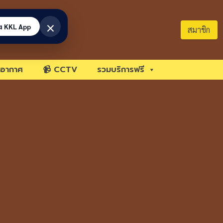
×
้ง KKL App
สมาชิก
อากาศ
📹 CCTV
รวมบริการฟรี