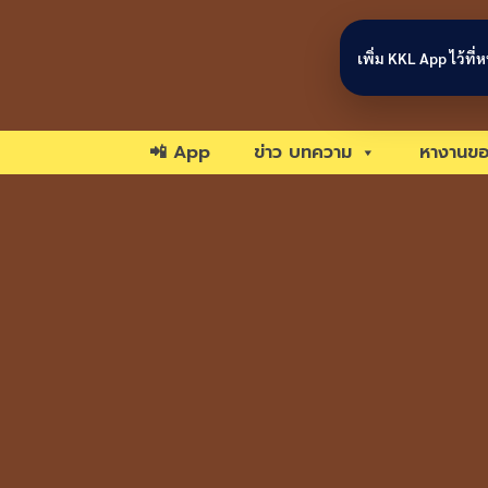
Skip to content
เพิ่ม KKL App ไว้ที
📲 App
ข่าว บทความ
หางานขอ