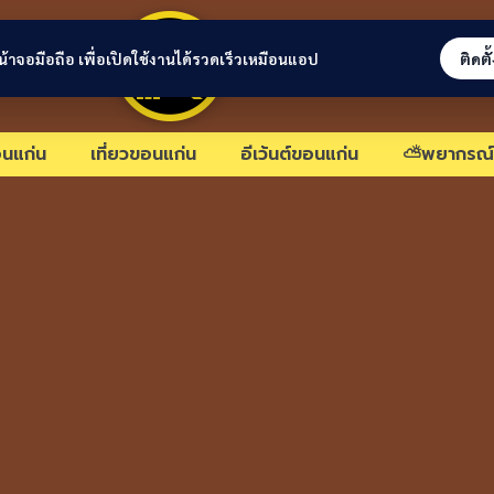
ขอนแก่นลิงก์
่หน้าจอมือถือ เพื่อเปิดใช้งานได้รวดเร็วเหมือนแอป
ติดตั
นแก่น
เที่ยวขอนแก่น
อีเว้นต์ขอนแก่น
⛅พยากรณ์