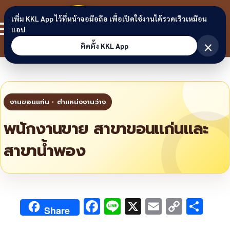
Skip to content
ขอนแก่น
เพิ่ม KKL App ไว้ที่หน้าจอมือถือ เพื่อเปิดใช้งานได้รวดเร็วเหมือน
สมาชิก
แอป
ลิงก์
×
ติดตั้ง KKL App
พนักงานขาย สาขาขอนแก่นและ
สาขาน้ำพอง
F
Li
X
E
C
S
Share
ac
n
m
o
h