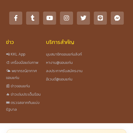
ข่าว
บริการสำคัญ
📲 KKL App
มุมสมาชิกขอนแก่นลิงก์
🎨 เครื่องมือแต่งภาพ
หางาน@ขอนแก่น
🌤️ พยากรณ์อากาศ
ลงประกาศรับสมัครงาน
ขอนแก่น
อีเวนต์@ขอนแก่น
📰 ข่าวขอนแก่น
🔥 ข่าวเด่นประเด็นร้อน
🎟️ ตรวจสลากกินแบ่ง
รัฐบาล