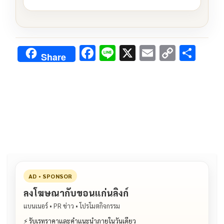
F
Li
X
E
C
S
Share
ac
n
m
o
h
e
e
ai
py
ar
b
l
Li
e
o
n
o
k
k
AD • SPONSOR
ลงโฆษณากับขอนแก่นลิงก์
แบนเนอร์ • PR ข่าว • โปรโมตกิจกรรม
⚡ รับเรทราคาและคำแนะนำภายในวันเดียว