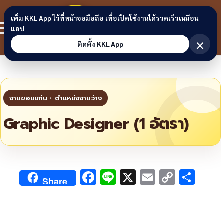
Skip to content
ขอนแก่น
เพิ่ม KKL App ไว้ที่หน้าจอมือถือ เพื่อเปิดใช้งานได้รวดเร็วเหมือน
สมาชิก
แอป
ลิงก์
×
ติดตั้ง KKL App
Graphic Designer (1 อัตรา)
F
Li
X
E
C
S
Share
ac
n
m
o
h
e
e
ai
py
ar