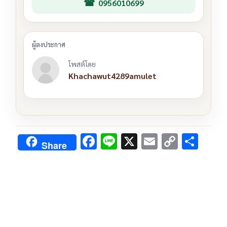
0956010699
โพสต์โดย
Khachawut4289amulet
F
Li
X
E
C
S
Share
ac
n
m
o
h
e
e
ai
py
ar
b
l
Li
e
o
n
o
k