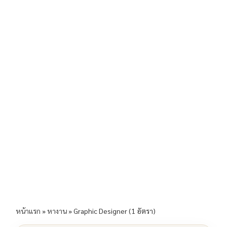
b
l
Li
e
o
n
o
k
k
หน้าแรก
»
หางาน
»
Graphic Designer (1 อัตรา)