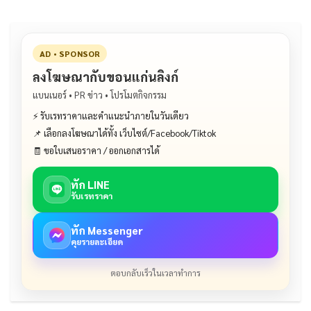
k
AD • SPONSOR
ลงโฆษณากับขอนแก่นลิงก์
แบนเนอร์ • PR ข่าว • โปรโมตกิจกรรม
⚡ รับเรทราคาและคำแนะนำภายในวันเดียว
📌 เลือกลงโฆษณาได้ทั้ง เว็บไซต์/Facebook/Tiktok
🧾 ขอใบเสนอราคา / ออกเอกสารได้
ทัก LINE
รับเรทราคา
ทัก Messenger
คุยรายละเอียด
ตอบกลับเร็วในเวลาทำการ