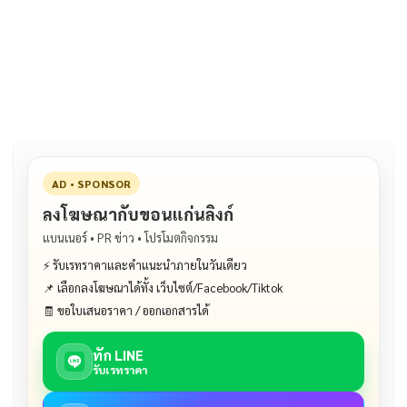
e
e
ai
py
ar
b
l
Li
e
o
n
o
k
k
AD • SPONSOR
ลงโฆษณากับขอนแก่นลิงก์
แบนเนอร์ • PR ข่าว • โปรโมตกิจกรรม
⚡ รับเรทราคาและคำแนะนำภายในวันเดียว
📌 เลือกลงโฆษณาได้ทั้ง เว็บไซต์/Facebook/Tiktok
🧾 ขอใบเสนอราคา / ออกเอกสารได้
ทัก LINE
รับเรทราคา