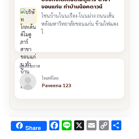
ขอนแก่น ทำบ้านน็อคดาวน์
โซนบ้านโนนเรือง-โนนม่วง ถนนเส้น
หลังมหาวิทยาลัยขอนแก่น ข้ามไฟแดง
ไ
-
โพสต์โดย
Paveena 123
F
Li
X
E
C
S
Share
ac
n
m
o
h