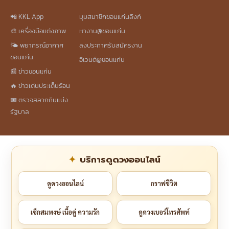
📲 KKL App
มุมสมาชิกขอนแก่นลิงก์
🎨 เครื่องมือแต่งภาพ
หางาน@ขอนแก่น
🌤️ พยากรณ์อากาศ
ลงประกาศรับสมัครงาน
ขอนแก่น
อีเวนต์@ขอนแก่น
📰 ข่าวขอนแก่น
🔥 ข่าวเด่นประเด็นร้อน
🎟️ ตรวจสลากกินแบ่ง
รัฐบาล
บริการดูดวงออนไลน์
ดูดวงออนไลน์
กราฟชีวิต
เช็กสมพงษ์ เนื้อคู่ ความรัก
ดูดวงเบอร์โทรศัพท์