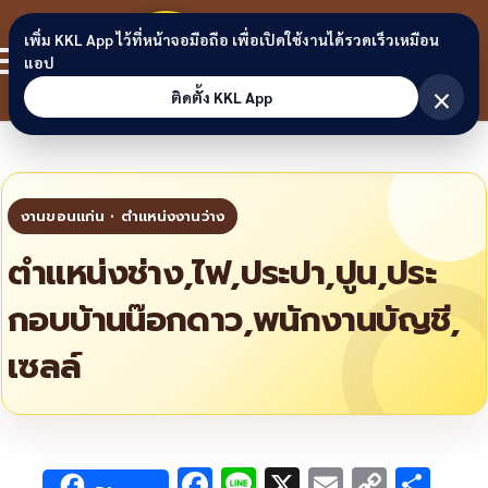
Skip to content
ขอนแก่น
เพิ่ม KKL App ไว้ที่หน้าจอมือถือ เพื่อเปิดใช้งานได้รวดเร็วเหมือน
สมาชิก
แอป
ลิงก์
×
ติดตั้ง KKL App
ตำแหน่งช่าง,ไฟ,ประปา,ปูน,ประ
กอบบ้านน๊อกดาว,พนักงานบัญชี,
เซลล์
F
Li
X
E
C
S