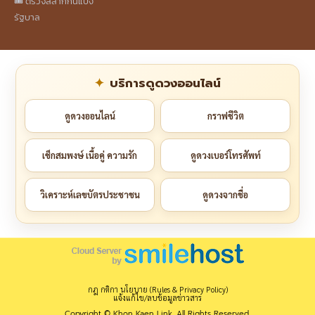
🎟️ ตรวจสลากกินแบ่ง
รัฐบาล
บริการดูดวงออนไลน์
ดูดวงออนไลน์
กราฟชีวิต
เช็กสมพงษ์ เนื้อคู่ ความรัก
ดูดวงเบอร์โทรศัพท์
วิเคราะห์เลขบัตรประชาชน
ดูดวงจากชื่อ
กฎ กติกา นโยบาย (Rules & Privacy Policy)
แจ้งแก้ไข/ลบข้อมูลข่าวสาร
Copyright © Khon Kaen Link. All Rights Reserved.