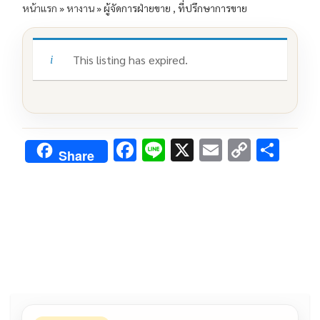
หน้าแรก
»
หางาน
»
ผู้จัดการฝ่ายขาย , ที่ปรึกษาการขาย
This listing has expired.
F
Li
X
E
C
S
Share
ac
n
m
o
h
e
e
ai
py
ar
b
l
Li
e
o
n
o
k
k