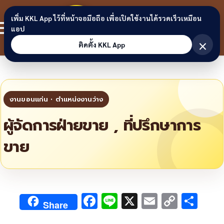
Skip to content
ขอนแก่น
เพิ่ม KKL App ไว้ที่หน้าจอมือถือ เพื่อเปิดใช้งานได้รวดเร็วเหมือน
สมาชิก
แอป
ลิงก์
×
ติดตั้ง KKL App
ผู้จัดการฝ่ายขาย , ที่ปรึกษาการ
ขาย
F
Li
X
E
C
S
Share
ac
n
m
o
h