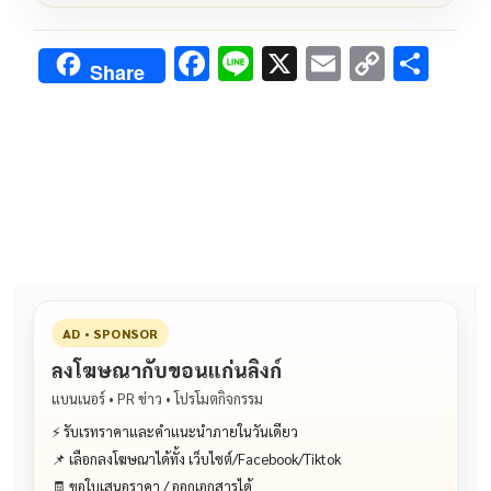
F
Li
X
E
C
S
Share
ac
n
m
o
h
e
e
ai
py
ar
b
l
Li
e
o
n
o
k
k
AD • SPONSOR
ลงโฆษณากับขอนแก่นลิงก์
แบนเนอร์ • PR ข่าว • โปรโมตกิจกรรม
⚡ รับเรทราคาและคำแนะนำภายในวันเดียว
📌 เลือกลงโฆษณาได้ทั้ง เว็บไซต์/Facebook/Tiktok
🧾 ขอใบเสนอราคา / ออกเอกสารได้