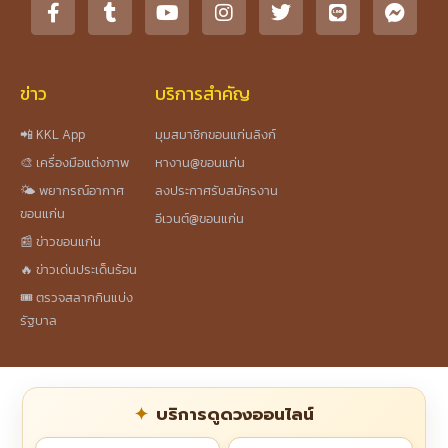
ข่าว
บริการสำคัญ
📲 KKL App
มุมสมาชิกขอนแก่นลิงก์
🎨 เครื่องมือแต่งภาพ
หางาน@ขอนแก่น
🌤️ พยากรณ์อากาศ
ลงประกาศรับสมัครงาน
ขอนแก่น
อีเวนต์@ขอนแก่น
📰 ข่าวขอนแก่น
🔥 ข่าวเด่นประเด็นร้อน
🎟️ ตรวจสลากกินแบ่ง
รัฐบาล
บริการดูดวงออนไลน์