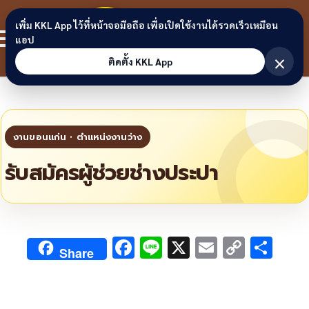
Skip to content
ขอนแก่น
เพิ่ม KKL App ไว้ที่หน้าจอมือถือ เพื่อเปิดใช้งานได้รวดเร็วเหมือน
สมาชิก
แอป
ลิงก์
×
ติดตั้ง KKL App
รับสมัครผู้ช่วยช่างประปา
F
Li
X
E
C
S
Share
ac
n
m
o
h
e
e
ai
py
ar