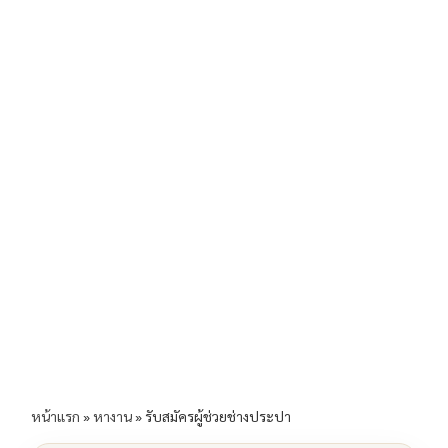
b
l
Li
e
o
n
o
k
k
หน้าแรก
»
หางาน
»
รับสมัครผู้ช่วยช่างประปา