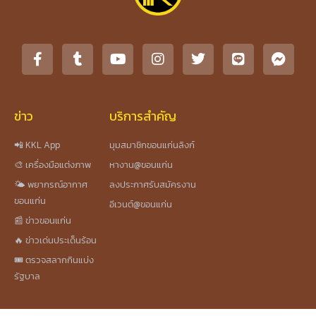
ข่าว
บริการสำคัญ
📲 KKL App
มุมสมาชิกขอนแก่นลิงก์
🎨 เครื่องมือแต่งภาพ
หางาน@ขอนแก่น
🌤️ พยากรณ์อากาศ
ลงประกาศรับสมัครงาน
ขอนแก่น
อีเวนต์@ขอนแก่น
📰 ข่าวขอนแก่น
🔥 ข่าวเด่นประเด็นร้อน
🎟️ ตรวจสลากกินแบ่ง
รัฐบาล