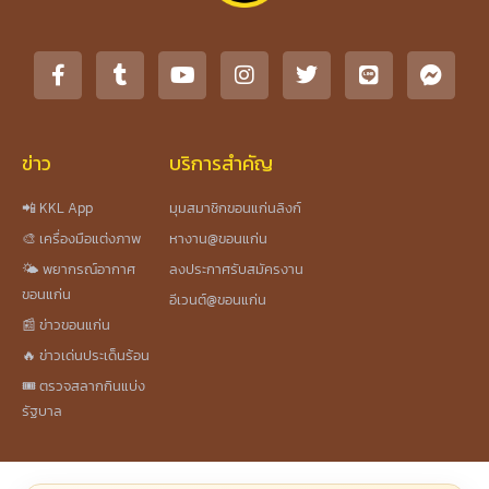
ข่าว
บริการสำคัญ
📲 KKL App
มุมสมาชิกขอนแก่นลิงก์
🎨 เครื่องมือแต่งภาพ
หางาน@ขอนแก่น
🌤️ พยากรณ์อากาศ
ลงประกาศรับสมัครงาน
ขอนแก่น
อีเวนต์@ขอนแก่น
📰 ข่าวขอนแก่น
🔥 ข่าวเด่นประเด็นร้อน
🎟️ ตรวจสลากกินแบ่ง
รัฐบาล