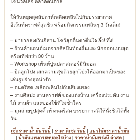
โซนวิลเลจ ตลาดต้นตาล
.
ให้วันหยุดสุดสัปดาห์เพลิดเพลินไปกับบรรยากาศ
อีเว้นท์คราฟต์สุดชิว พร้อมกิจกรรมเพลินๆ 3 วันเต็ม!
.
– มายากลเดวินอีสาน โชว์สุดตื่นตาตื่นใจ อึ้ง! ทึ่ง!
– ร้านค้าแฮนด์เมดจากศิลปินท้องถิ่นและนักออกแบบสุด
ครีเอทีฟกว่า 30 ร้าน
– Workshop เพ้นท์ปูนปลาสเตอร์มินิมอล
– บิดลูกโป่ง เสกความสุขด้วยลูกโป่งให้ออกมาเป็นของ
เล่นรูปร่างสุดน่ารัก
– ดนตรีสด เพลิดเพลินไปกับเสียงเพลง
– งานศิลปะ งานคราฟต์ ของแต่งบ้าน เครื่องประดับ งาน
ไม้ งานผ้า และของใช้ที่ไม่ซ้ำใคร
– มุมถ่ายรูปสุดคิ้วท์ ดนตรีสด บรรยากาศดีให้นั่งชิวได้ทั้ง
วัน
|
|
เช็กราคาน้ำมันวันนี้
ราคาดีเซลวันนี้
แนวโน้มราคาน้ำมัน
|
|
|
น้ำมันแพงกระทบอะไรบ้าง
ราคาน้ำมันพรุ่งนี้ ล่าสุด