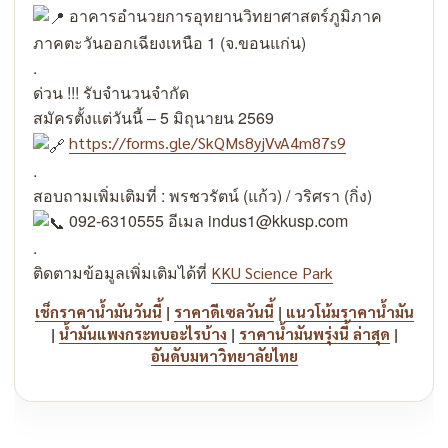
อาคารอำนวยการอุทยานวิทยาศาสตร์ภูมิภาค
ภาคตะวันออกเฉียงเหนือ 1 (จ.ขอนแก่น)
.
ด่วน !!! รับจำนวนจำกัด
สมัครตั้งแต่วันนี้ – 5 มิถุนายน 2569
https://forms.gle/SkQMs8yjVvA4m87s9
.
สอบถามเพิ่มเติมที่ : พรชวรัตน์ (แก้ว) / วริศรา (กิ่ง)
092-6310555 อีเมล indus1@kkusp.com
.
ติดตามข้อมูลเพิ่มเติมได้ที่
KKU Science Park
|
|
เช็กราคาน้ำมันวันนี้
ราคาดีเซลวันนี้
แนวโน้มราคาน้ำมัน
|
|
|
น้ำมันแพงกระทบอะไรบ้าง
ราคาน้ำมันพรุ่งนี้ ล่าสุด
อันดับมหาวิทยาลัยไทย