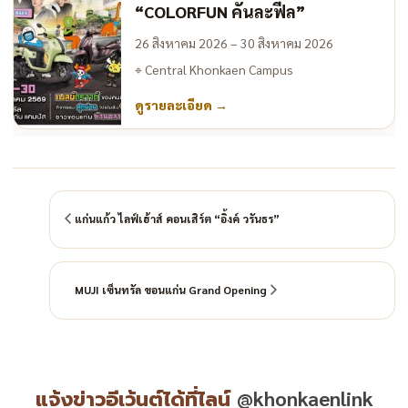
“COLORFUN คันละฟีล”
26 สิงหาคม 2026 – 30 สิงหาคม 2026
⌖
Central Khonkaen Campus
ดูรายละเอียด
→
แก่นแก้ว ไลฟ์เฮ้าส์ คอนเสิร์ต “อิ้งค์ วรันธร”
MUJI เซ็นทรัล ขอนแก่น Grand Opening
แจ้งข่าวอีเว้นต์ได้ที่ไลน์
@khonkaenlink