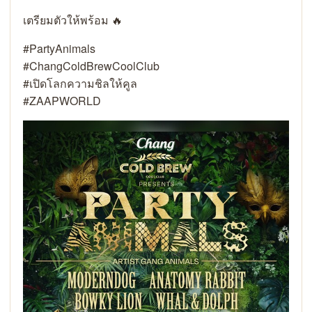
เตรียมตัวให้พร้อม 🔥
#PartyAnimals
#ChangColdBrewCoolClub
#เปิดโลกความชิลให้คูล
#ZAAPWORLD