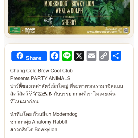
Facebook
Line
X
Email
Copy
Sha
Share
Link
Chang Cold Brew Cool Club
Presents PARTY ANIMALS
ปาร์ตี้ของเหล่าสัตว์เล็กใหญ่ ที่จะพาพวกเรามาชิลแบบ
สัตว์สัตว์🐰🐻🦁🐬🐧 กับบรรยากาศที่เราไม่เคยเห็น
ที่ไหนมาก่อน
นำทีมโดย ก๊วนสี่ขา Moderndog
ชาวกาตุ่ย Anatomy Rabbit
สาวกสิงโต Bowkylion