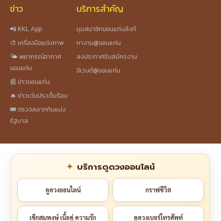
ข่าว
บริการสำคัญ
📲 KKL App
มุมสมาชิกขอนแก่นลิงก์
🎨 เครื่องมือแต่งภาพ
หางาน@ขอนแก่น
🌤️ พยากรณ์อากาศ
ลงประกาศรับสมัครงาน
ขอนแก่น
อีเวนต์@ขอนแก่น
📰 ข่าวขอนแก่น
🔥 ข่าวเด่นประเด็นร้อน
🎟️ ตรวจสลากกินแบ่ง
รัฐบาล
บริการดูดวงออนไลน์
ดูดวงออนไลน์
กราฟชีวิต
เช็กสมพงษ์ เนื้อคู่ ความรัก
ดูดวงเบอร์โทรศัพท์