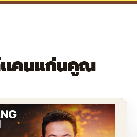
์แคนแก่นคูณ