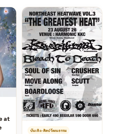
e at
e
บันเทิง-ศิลปวัฒนธรรม