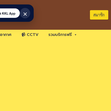
×
้ง KKL App
สมาชิก
อากาศ
📹 CCTV
รวมบริการฟรี