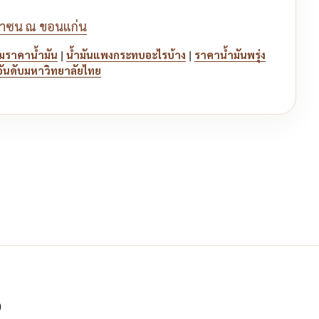
หาซน ณ ขอนแก่น
|
|
มราคาน้ำมัน
น้ำมันแพงกระทบอะไรบ้าง
ราคาน้ำมันพรุ่ง
อันดับมหาวิทยาลัยไทย
จ