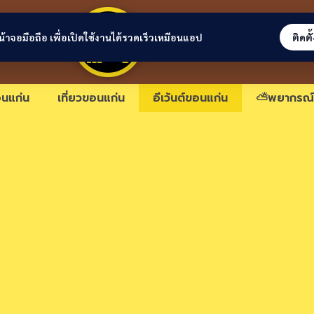
ขอนแก่นลิงก์
่หน้าจอมือถือ เพื่อเปิดใช้งานได้รวดเร็วเหมือนแอป
ติดตั
นแก่น
เที่ยวขอนแก่น
อีเว้นต์ขอนแก่น
⛅พยากรณ์