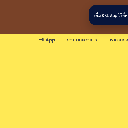
Skip to content
เพิ่ม KKL App ไว้ที
📲 App
ข่าว บทความ
หางานขอ