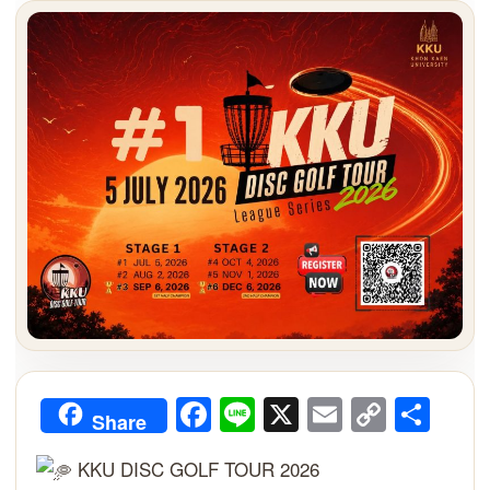
Facebook
Line
X
Email
Copy
Sha
Share
Link
KKU DISC GOLF TOUR 2026