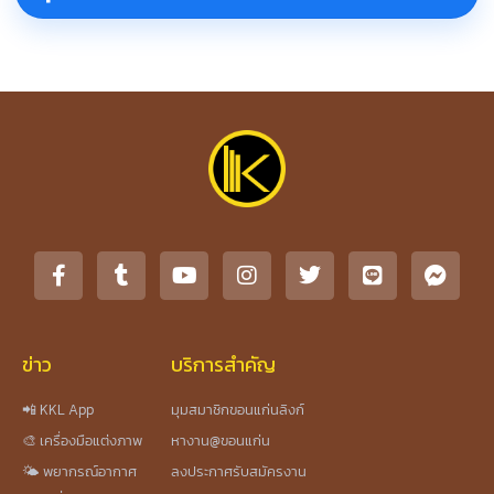
ข่าว
บริการสำคัญ
📲 KKL App
มุมสมาชิกขอนแก่นลิงก์
🎨 เครื่องมือแต่งภาพ
หางาน@ขอนแก่น
🌤️ พยากรณ์อากาศ
ลงประกาศรับสมัครงาน