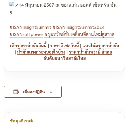
14 มิถุนายน 2567 ณ ขอนแก่น ฮอลล์ เซ็นทรัล ชั้น
5
.
#ISANInsightSummit
#ISANInsightSummit2024
#ISANsoftpower
#ขุมทรัพย์ขับเคลื่อนอีสานใหม่สู่สากล
|
|
เช็กราคาน้ำมันวันนี้
ราคาดีเซลวันนี้
แนวโน้มราคาน้ำมัน
|
|
|
น้ำมันแพงกระทบอะไรบ้าง
ราคาน้ำมันพรุ่งนี้ ล่าสุด
อันดับมหาวิทยาลัยไทย
เพิ่มลงปฏิทิน