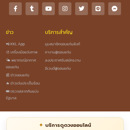
ข่าว
บริการสำคัญ
📲 KKL App
มุมสมาชิกขอนแก่นลิงก์
🎨 เครื่องมือแต่งภาพ
หางาน@ขอนแก่น
🌤️ พยากรณ์อากาศ
ลงประกาศรับสมัครงาน
ขอนแก่น
อีเวนต์@ขอนแก่น
📰 ข่าวขอนแก่น
🔥 ข่าวเด่นประเด็นร้อน
🎟️ ตรวจสลากกินแบ่ง
รัฐบาล
บริการดูดวงออนไลน์