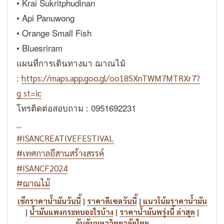
• Krai Sukritphudinan
• Api Panuwong
• Orange Small Fish
• Bluesriram
แผนที่การเดินทางมา ฌาณไม้
:
https://maps.app.goo.gl/oo185XnTWM7MTRXr7?
g_st=ic
โทรติดต่อสอบถาม : 0951692231
_
#ISANCREATIVEFESTIVAL
#เทศกาลอีสานสร้างสรรค์
#ISANCF2024
#ฌาณไม้
|
|
เช็กราคาน้ำมันวันนี้
ราคาดีเซลวันนี้
แนวโน้มราคาน้ำมัน
|
|
|
น้ำมันแพงกระทบอะไรบ้าง
ราคาน้ำมันพรุ่งนี้ ล่าสุด
อันดับมหาวิทยาลัยไทย