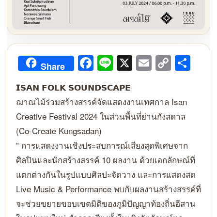
Facebook
Line
X
Email
Copy
Sha
Share
Link
𝗜𝗦𝗔𝗡 𝗙𝗢𝗟𝗞 𝗦𝗢𝗨𝗡𝗗𝗦𝗖𝗔𝗣𝗘
ฌาณไม้ร่วมสร้างสรรค์จัดแสดงงานเทศกาล Isan
Creative Festival 2024 ในส่วนพื้นที่ย่านกังสดาล
(Co-Create Kungsadan)
” การแสดงงานเชิงประสบการณ์เสียงสุดพิเศษจาก
ศิลปินและนักสร้างสรรค์ 10 ผลงาน ด้วยเอกลักษณ์ที่
แตกต่างกันในรูปแบบศิลปะจัดวาง และการแสดงสด
Live Music & Performance พบกับผลงานสร้างสรรค์ที่
จะช่วยขยายขอบเขตมิติของภูมิปัญญาท้องถิ่นอีสาน