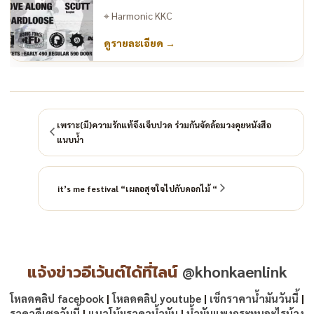
⌖
Harmonic KKC
ดูรายละเอียด
→
เพราะ(มี)ความรักแท้จึงเจ็บปวด ร่วมกันจัดล้อมวงคุยหนังสือ
แนบน้ำ
it’s me festival “เผลอสุขใจไปกับดอกไม้ “
แจ้งข่าวอีเว้นต์ได้ที่ไลน์
@khonkaenlink
โหลดคลิป facebook
|
โหลดคลิป youtube
|
เช็กราคาน้ำมันวันนี้
|
ราคาดีเซลวันนี้
|
แนวโน้มราคาน้ำมัน
|
น้ำมันแพงกระทบอะไรบ้าง