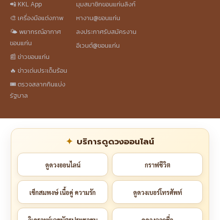
📲 KKL App
มุมสมาชิกขอนแก่นลิงก์
🎨 เครื่องมือแต่งภาพ
หางาน@ขอนแก่น
🌤️ พยากรณ์อากาศ
ลงประกาศรับสมัครงาน
ขอนแก่น
อีเวนต์@ขอนแก่น
📰 ข่าวขอนแก่น
🔥 ข่าวเด่นประเด็นร้อน
🎟️ ตรวจสลากกินแบ่ง
รัฐบาล
บริการดูดวงออนไลน์
ดูดวงออนไลน์
กราฟชีวิต
เช็กสมพงษ์ เนื้อคู่ ความรัก
ดูดวงเบอร์โทรศัพท์
วิเคราะห์เลขบัตรประชาชน
ดูดวงจากชื่อ