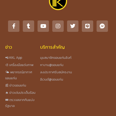
ข่าว
บริการสำคัญ
📲 KKL App
มุมสมาชิกขอนแก่นลิงก์
🎨 เครื่องมือแต่งภาพ
หางาน@ขอนแก่น
🌤️ พยากรณ์อากาศ
ลงประกาศรับสมัครงาน
ขอนแก่น
อีเวนต์@ขอนแก่น
📰 ข่าวขอนแก่น
🔥 ข่าวเด่นประเด็นร้อน
🎟️ ตรวจสลากกินแบ่ง
รัฐบาล