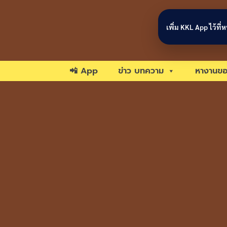
Skip to content
เพิ่ม KKL App ไว้ที
📲 App
ข่าว บทความ
หางานขอ