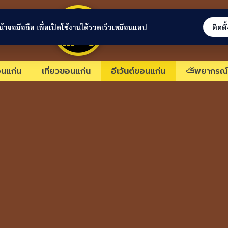
ขอนแก่นลิงก์
่หน้าจอมือถือ เพื่อเปิดใช้งานได้รวดเร็วเหมือนแอป
ติดตั
นแก่น
เที่ยวขอนแก่น
อีเว้นต์ขอนแก่น
⛅พยากรณ์