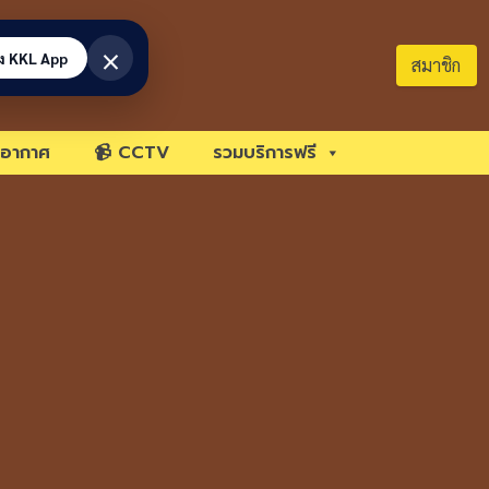
×
้ง KKL App
สมาชิก
อากาศ
📹 CCTV
รวมบริการฟรี