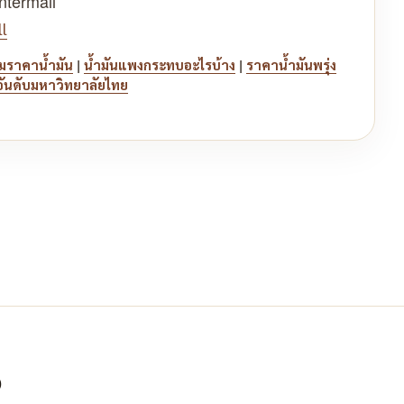
ntermall
l
|
|
มราคาน้ำมัน
น้ำมันแพงกระทบอะไรบ้าง
ราคาน้ำมันพรุ่ง
อันดับมหาวิทยาลัยไทย
จ