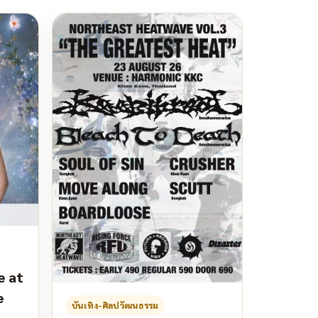
e at
e
บันเทิง-ศิลปวัฒนธรรม