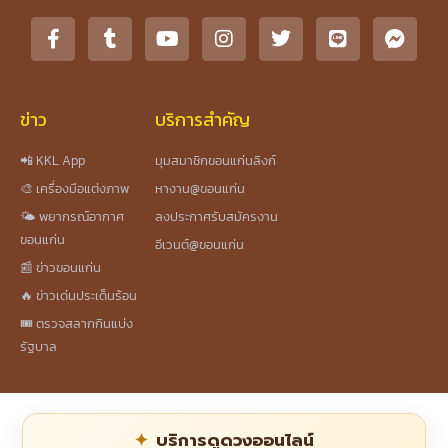
ข่าว
บริการสำคัญ
📲 KKL App
มุมสมาชิกขอนแก่นลิงก์
🎨 เครื่องมือแต่งภาพ
หางาน@ขอนแก่น
🌤️ พยากรณ์อากาศ
ลงประกาศรับสมัครงาน
ขอนแก่น
อีเวนต์@ขอนแก่น
📰 ข่าวขอนแก่น
🔥 ข่าวเด่นประเด็นร้อน
🎟️ ตรวจสลากกินแบ่ง
รัฐบาล
บริการดูดวงออนไลน์