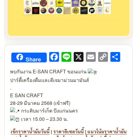
Facebook
Line
X
Email
Copy
Sha
Share
Link
พบกันงาน E-SAN CRAFT ขอนเเก่น
ปาร์ตี้เครื่องดื่มเเละดีเจมาม่วนมามันส์
.
E SAN CRAFT
28-29 มีนาคม 2568 (เข้าฟรี)
กระติบมาร์เก็ต บึงเเก่นนคร
เวลา 15.00 – 23.30 น.
|
|
เช็กราคาน้ำมันวันนี้
ราคาดีเซลวันนี้
แนวโน้มราคาน้ำมัน