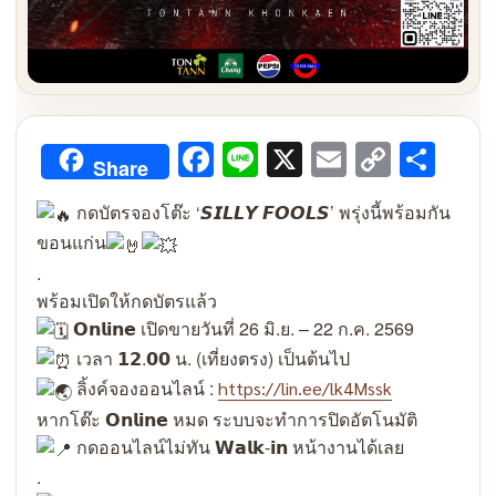
Facebook
Line
X
Email
Copy
Sha
Share
Link
กดบัตรจองโต๊ะ ‘𝙎𝙄𝙇𝙇𝙔 𝙁𝙊𝙊𝙇𝙎’ พรุ่งนี้พร้อมกัน
ขอนแก่น
.
พร้อมเปิดให้กดบัตรแล้ว
𝗢𝗻𝗹𝗶𝗻𝗲 เปิดขายวันที่ 26 มิ.ย. – 22 ก.ค. 2569
เวลา 𝟭𝟮.𝟬𝟬 น. (เที่ยงตรง) เป็นต้นไป
ลิ้งค์จองออนไลน์ :
https://lin.ee/lk4Mssk
หากโต๊ะ 𝗢𝗻𝗹𝗶𝗻𝗲 หมด ระบบจะทำการปิดอัตโนมัติ
กดออนไลน์ไม่ทัน 𝗪𝗮𝗹𝗸-𝗶𝗻 หน้างานได้เลย
.