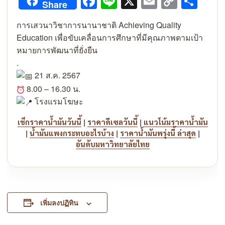
Facebook
Line
X
Email
Copy
Sha
Share
Link
การเสวนาวิชาการนานาชาติ Achieving Quality
Education เพื่อขับเคลื่อนการศึกษาที่มีคุณภาพตามเป้า
หมายการพัฒนาที่ยั่งยืน
.
21 ส.ค. 2567
8.00 – 16.30 น.
โรงแรมโฆษะ
|
|
เช็กราคาน้ำมันวันนี้
ราคาดีเซลวันนี้
แนวโน้มราคาน้ำมัน
|
|
|
น้ำมันแพงกระทบอะไรบ้าง
ราคาน้ำมันพรุ่งนี้ ล่าสุด
อันดับมหาวิทยาลัยไทย
เพิ่มลงปฏิทิน