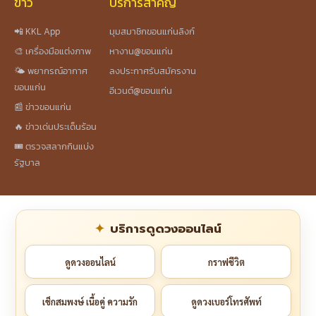
ข่าว
บริการสำคัญ
📲 KKL App
มุมสมาชิกขอนแก่นลิงก์
🎨 เครื่องมือแต่งภาพ
หางาน@ขอนแก่น
🌤️ พยากรณ์อากาศ
ลงประกาศรับสมัครงาน
ขอนแก่น
อีเวนต์@ขอนแก่น
📰 ข่าวขอนแก่น
🔥 ข่าวเด่นประเด็นร้อน
🎟️ ตรวจสลากกินแบ่ง
รัฐบาล
บริการดูดวงออนไลน์
ดูดวงออนไลน์
กราฟชีวิต
เช็กสมพงษ์ เนื้อคู่ ความรัก
ดูดวงเบอร์โทรศัพท์