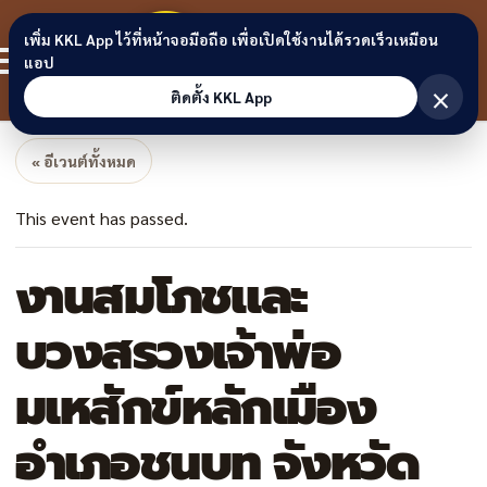
Skip to content
ขอนแก่น
เพิ่ม KKL App ไว้ที่หน้าจอมือถือ เพื่อเปิดใช้งานได้รวดเร็วเหมือน
สมาชิก
แอป
ลิงก์
×
ติดตั้ง KKL App
« อีเวนต์ทั้งหมด
This event has passed.
งานสมโภชและ
บวงสรวงเจ้าพ่อ
มเหสักข์หลักเมือง
อำเภอชนบท จังหวัด