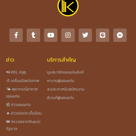
ข่าว
บริการสำคัญ
📲 KKL App
มุมสมาชิกขอนแก่นลิงก์
🎨 เครื่องมือแต่งภาพ
หางาน@ขอนแก่น
🌤️ พยากรณ์อากาศ
ลงประกาศรับสมัครงาน
ขอนแก่น
อีเวนต์@ขอนแก่น
📰 ข่าวขอนแก่น
🔥 ข่าวเด่นประเด็นร้อน
🎟️ ตรวจสลากกินแบ่ง
รัฐบาล