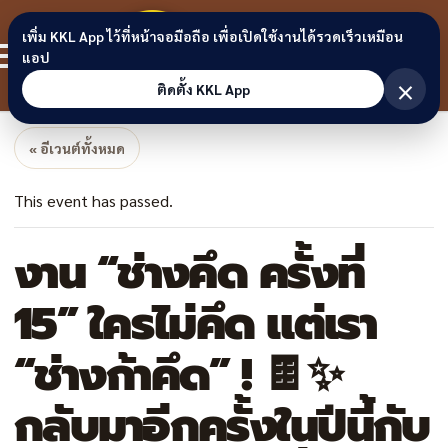
Skip to content
ขอนแก่น
เพิ่ม KKL App ไว้ที่หน้าจอมือถือ เพื่อเปิดใช้งานได้รวดเร็วเหมือน
สมาชิก
แอป
ลิงก์
×
ติดตั้ง KKL App
« อีเวนต์ทั้งหมด
This event has passed.
งาน “ช่างคึด ครั้งที่
15” ใครไม่คึด แต่เรา
“ช่างก้าคึด” ! 🍫✨️
กลับมาอีกครั้งในปีนี้กับ