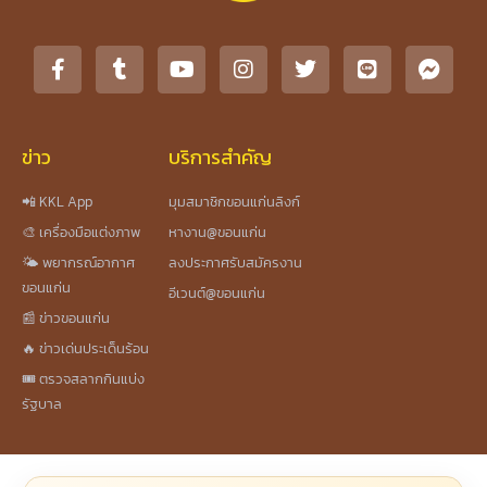
ข่าว
บริการสำคัญ
📲 KKL App
มุมสมาชิกขอนแก่นลิงก์
🎨 เครื่องมือแต่งภาพ
หางาน@ขอนแก่น
🌤️ พยากรณ์อากาศ
ลงประกาศรับสมัครงาน
ขอนแก่น
อีเวนต์@ขอนแก่น
📰 ข่าวขอนแก่น
🔥 ข่าวเด่นประเด็นร้อน
🎟️ ตรวจสลากกินแบ่ง
รัฐบาล