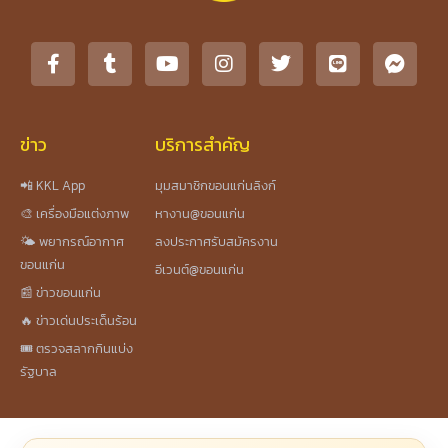
ข่าว
บริการสำคัญ
📲 KKL App
มุมสมาชิกขอนแก่นลิงก์
🎨 เครื่องมือแต่งภาพ
หางาน@ขอนแก่น
🌤️ พยากรณ์อากาศ
ลงประกาศรับสมัครงาน
ขอนแก่น
อีเวนต์@ขอนแก่น
📰 ข่าวขอนแก่น
🔥 ข่าวเด่นประเด็นร้อน
🎟️ ตรวจสลากกินแบ่ง
รัฐบาล