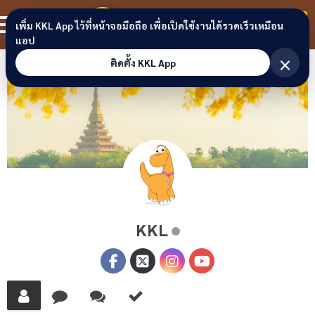
Skip to content
ขอนแก่นลิงก์
สมาชิก
เพิ่ม KKL App ไว้ที่หน้าจอมือถือ เพื่อเปิดใช้งานได้รวดเร็วเหมือน
แอป
×
ติดตั้ง KKL App
KKL