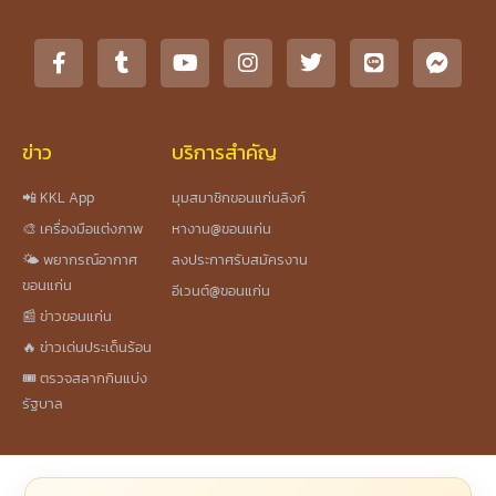
ข่าว
บริการสำคัญ
📲 KKL App
มุมสมาชิกขอนแก่นลิงก์
🎨 เครื่องมือแต่งภาพ
หางาน@ขอนแก่น
🌤️ พยากรณ์อากาศ
ลงประกาศรับสมัครงาน
ขอนแก่น
อีเวนต์@ขอนแก่น
📰 ข่าวขอนแก่น
🔥 ข่าวเด่นประเด็นร้อน
🎟️ ตรวจสลากกินแบ่ง
รัฐบาล