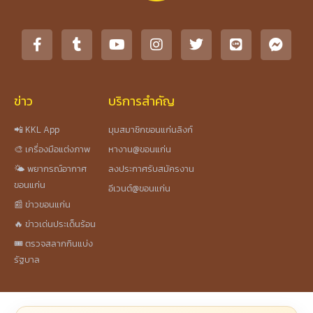
ข่าว
บริการสำคัญ
📲 KKL App
มุมสมาชิกขอนแก่นลิงก์
🎨 เครื่องมือแต่งภาพ
หางาน@ขอนแก่น
🌤️ พยากรณ์อากาศ
ลงประกาศรับสมัครงาน
ขอนแก่น
อีเวนต์@ขอนแก่น
📰 ข่าวขอนแก่น
🔥 ข่าวเด่นประเด็นร้อน
🎟️ ตรวจสลากกินแบ่ง
รัฐบาล