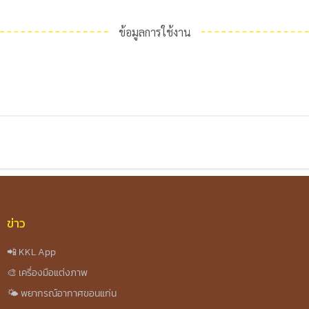
ข้อมูลการใช้งาน
ข่าว
📲 KKL App
🎨 เครื่องมือแต่งภาพ
🌤️ พยากรณ์อากาศขอนแก่น