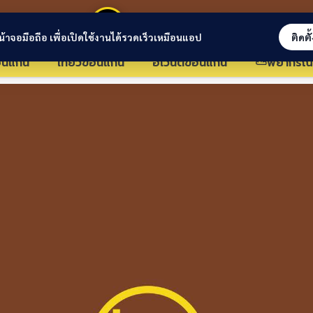
ขอนแก่นลิงก์
่หน้าจอมือถือ เพื่อเปิดใช้งานได้รวดเร็วเหมือนแอป
ติดตั
นแก่น
เที่ยวขอนแก่น
อีเว้นต์ขอนแก่น
⛅พยากรณ์