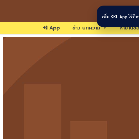
Skip to content
เพิ่ม KKL App ไว้ที
📲 App
ข่าว บทความ
หางานขอ