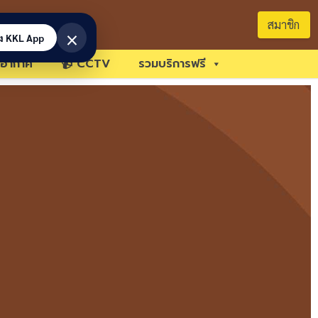
สมาชิก
×
้ง KKL App
อากาศ
📹 CCTV
รวมบริการฟรี