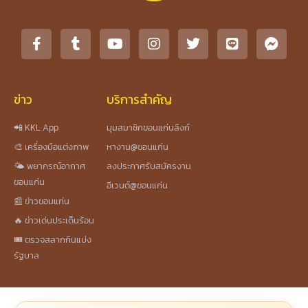
ข่าว
บริการสำคัญ
📲 KKL App
มุมสมาชิกขอนแก่นลิงก์
🎨 เครื่องมือแต่งภาพ
หางาน@ขอนแก่น
🌤️ พยากรณ์อากาศ
ลงประกาศรับสมัครงาน
ขอนแก่น
อีเวนต์@ขอนแก่น
📰 ข่าวขอนแก่น
🔥 ข่าวเด่นประเด็นร้อน
🎟️ ตรวจสลากกินแบ่ง
รัฐบาล