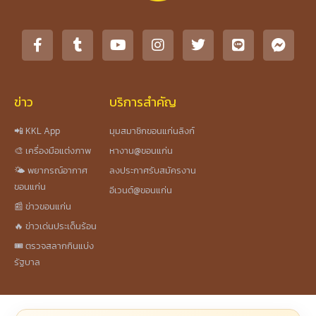
ข่าว
บริการสำคัญ
📲 KKL App
มุมสมาชิกขอนแก่นลิงก์
🎨 เครื่องมือแต่งภาพ
หางาน@ขอนแก่น
🌤️ พยากรณ์อากาศ
ลงประกาศรับสมัครงาน
ขอนแก่น
อีเวนต์@ขอนแก่น
📰 ข่าวขอนแก่น
🔥 ข่าวเด่นประเด็นร้อน
🎟️ ตรวจสลากกินแบ่ง
รัฐบาล