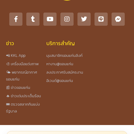
ข่าว
บริการสำคัญ
📲 KKL App
มุมสมาชิกขอนแก่นลิงก์
🎨 เครื่องมือแต่งภาพ
หางาน@ขอนแก่น
🌤️ พยากรณ์อากาศ
ลงประกาศรับสมัครงาน
ขอนแก่น
อีเวนต์@ขอนแก่น
📰 ข่าวขอนแก่น
🔥 ข่าวเด่นประเด็นร้อน
🎟️ ตรวจสลากกินแบ่ง
รัฐบาล