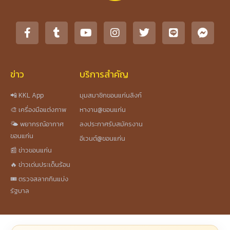
ข่าว
บริการสำคัญ
📲 KKL App
มุมสมาชิกขอนแก่นลิงก์
🎨 เครื่องมือแต่งภาพ
หางาน@ขอนแก่น
🌤️ พยากรณ์อากาศ
ลงประกาศรับสมัครงาน
ขอนแก่น
อีเวนต์@ขอนแก่น
📰 ข่าวขอนแก่น
🔥 ข่าวเด่นประเด็นร้อน
🎟️ ตรวจสลากกินแบ่ง
รัฐบาล