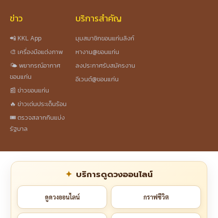
ข่าว
บริการสำคัญ
📲 KKL App
มุมสมาชิกขอนแก่นลิงก์
🎨 เครื่องมือแต่งภาพ
หางาน@ขอนแก่น
🌤️ พยากรณ์อากาศ
ลงประกาศรับสมัครงาน
ขอนแก่น
อีเวนต์@ขอนแก่น
📰 ข่าวขอนแก่น
🔥 ข่าวเด่นประเด็นร้อน
🎟️ ตรวจสลากกินแบ่ง
รัฐบาล
บริการดูดวงออนไลน์
ดูดวงออนไลน์
กราฟชีวิต