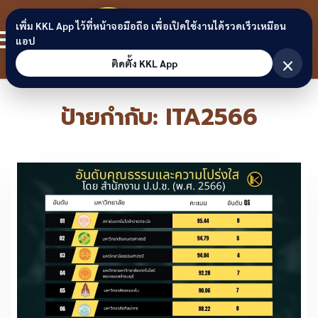
Skip to content
ขอนแก่น
เพิ่ม KKL App ไว้ที่หน้าจอมือถือ เพื่อเปิดใช้งานได้รวดเร็วเหมือน
สมาชิก
แอป
ลิงก์
×
ติดตั้ง KKL App
ป้ายกำกับ:
ITA2566