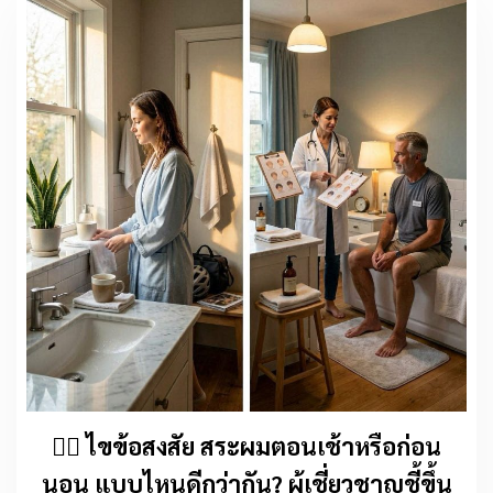
💇‍♀️ ไขข้อสงสัย สระผมตอนเช้าหรือก่อน
นอน แบบไหนดีกว่ากัน? ผู้เชี่ยวชาญชี้ขึ้น