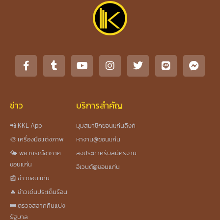
ข่าว
บริการสำคัญ
📲 KKL App
มุมสมาชิกขอนแก่นลิงก์
🎨 เครื่องมือแต่งภาพ
หางาน@ขอนแก่น
🌤️ พยากรณ์อากาศ
ลงประกาศรับสมัครงาน
ขอนแก่น
อีเวนต์@ขอนแก่น
📰 ข่าวขอนแก่น
🔥 ข่าวเด่นประเด็นร้อน
🎟️ ตรวจสลากกินแบ่ง
รัฐบาล