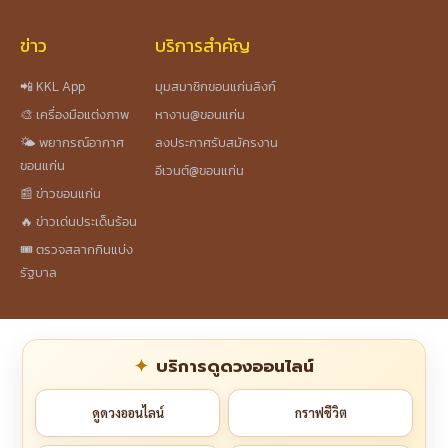
ข่าว
บริการสำคัญ
📲 KKL App
มุมสมาชิกขอนแก่นลิงก์
🎨 เครื่องมือแต่งภาพ
หางาน@ขอนแก่น
🌤️ พยากรณ์อากาศ
ลงประกาศรับสมัครงาน
ขอนแก่น
อีเวนต์@ขอนแก่น
📰 ข่าวขอนแก่น
🔥 ข่าวเด่นประเด็นร้อน
🎟️ ตรวจสลากกินแบ่ง
รัฐบาล
บริการดูดวงออนไลน์
ดูดวงออนไลน์
กราฟชีวิต