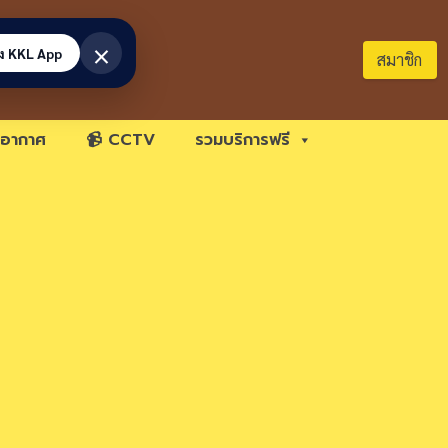
×
้ง KKL App
สมาชิก
อากาศ
📹 CCTV
รวมบริการฟรี