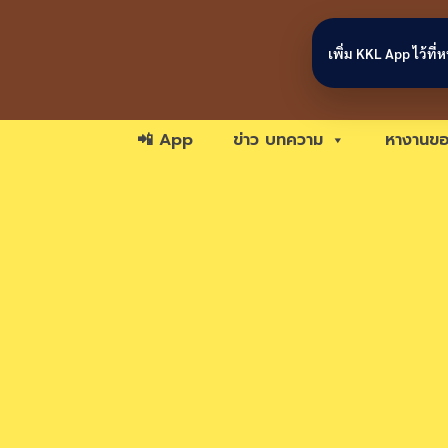
Skip to content
เพิ่ม KKL App ไว้ที
📲 App
ข่าว บทความ
หางานขอ