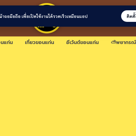
ขอนแก่นลิงก์
่หน้าจอมือถือ เพื่อเปิดใช้งานได้รวดเร็วเหมือนแอป
ติดตั
นแก่น
เที่ยวขอนแก่น
อีเว้นต์ขอนแก่น
⛅พยากรณ์