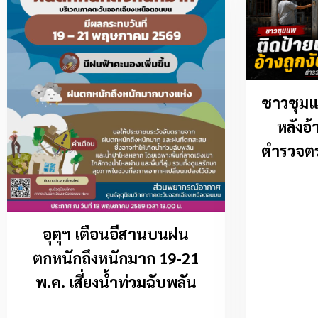
ชาวชุม
หลังอ้
ตำรวจตร
อุตุฯ เตือนอีสานบนฝน
ตกหนักถึงหนักมาก 19-21
พ.ค. เสี่ยงน้ำท่วมฉับพลัน