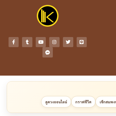
ดูดวงออนไลน์
กราฟชีวิต
เช็กสมพงษ์