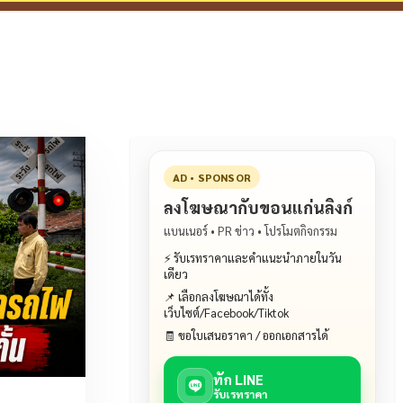
AD • SPONSOR
ลงโฆษณากับขอนแก่นลิงก์
แบนเนอร์ • PR ข่าว • โปรโมตกิจกรรม
⚡ รับเรทราคาและคำแนะนำภายในวัน
เดียว
📌 เลือกลงโฆษณาได้ทั้ง
เว็บไซต์/Facebook/Tiktok
🧾 ขอใบเสนอราคา / ออกเอกสารได้
ทัก LINE
รับเรทราคา