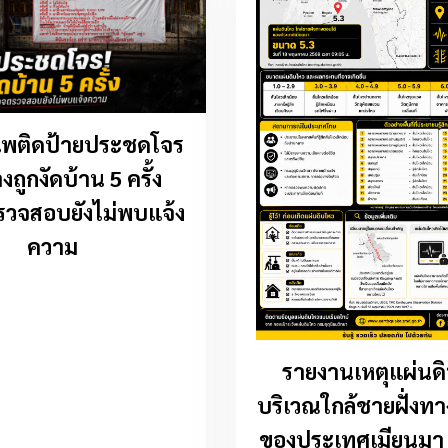
แพติดป้ายประชดโจร
างถูกงัดบ้าน 5 ครั้ง
วจสอบยังไม่พบแจ้ง
ความ
รายงานเหตุแผ่นด
บริเวณใกล้ชายฝั่งท
ของประเทศเมียนมา 