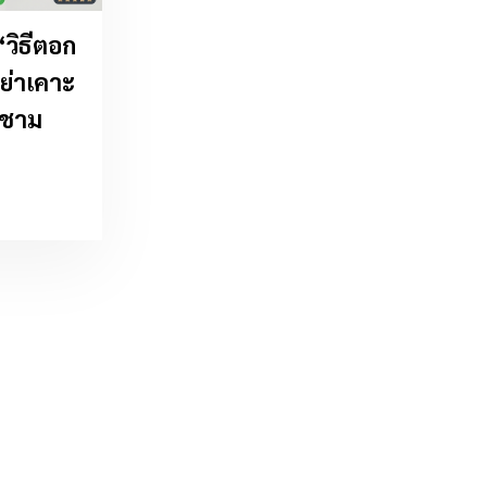
“วิธีตอก
อย่าเคาะ
บชาม