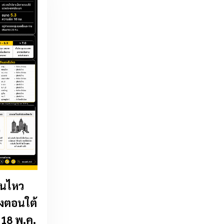
ินไหว
างตอนใต้
18 พ.ค.