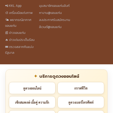
📲 KKL App
มุมสมาชิกขอนแก่นลิงก์
🎨 เครื่องมือแต่งภาพ
หางาน@ขอนแก่น
🌤️ พยากรณ์อากาศ
ลงประกาศรับสมัครงาน
ขอนแก่น
อีเวนต์@ขอนแก่น
📰 ข่าวขอนแก่น
🔥 ข่าวเด่นประเด็นร้อน
🎟️ ตรวจสลากกินแบ่ง
รัฐบาล
บริการดูดวงออนไลน์
ดูดวงออนไลน์
กราฟชีวิต
เช็กสมพงษ์ เนื้อคู่ ความรัก
ดูดวงเบอร์โทรศัพท์