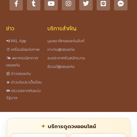
ข่าว
บริการสำคัญ
📲 KKL App
มุมสมาชิกขอนแก่นลิงก์
🎨 เครื่องมือแต่งภาพ
หางาน@ขอนแก่น
🌤️ พยากรณ์อากาศ
ลงประกาศรับสมัครงาน
ขอนแก่น
อีเวนต์@ขอนแก่น
📰 ข่าวขอนแก่น
🔥 ข่าวเด่นประเด็นร้อน
🎟️ ตรวจสลากกินแบ่ง
รัฐบาล
บริการดูดวงออนไลน์