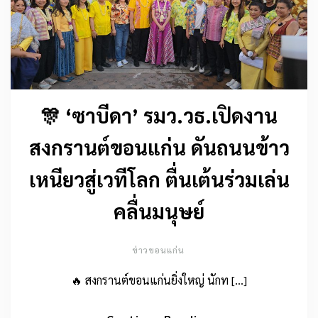
🎊 ‘ซาบีดา’ รมว.วธ.เปิดงาน
สงกรานต์ขอนแก่น ดันถนนข้าว
เหนียวสู่เวทีโลก ตื่นเต้นร่วมเล่น
คลื่นมนุษย์
ข่าวขอนแก่น
🔥 สงกรานต์ขอนแก่นยิ่งใหญ่ นักท […]