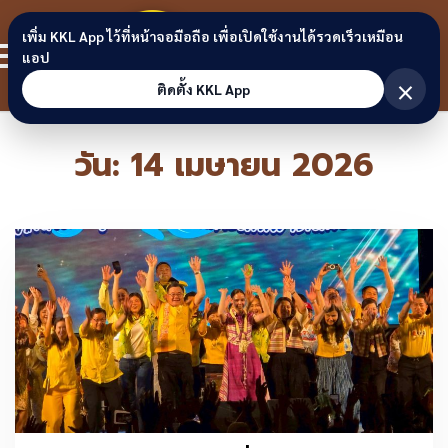
Skip to content
ขอนแก่น
เพิ่ม KKL App ไว้ที่หน้าจอมือถือ เพื่อเปิดใช้งานได้รวดเร็วเหมือน
สมาชิก
แอป
ลิงก์
×
ติดตั้ง KKL App
วัน:
14 เมษายน 2026