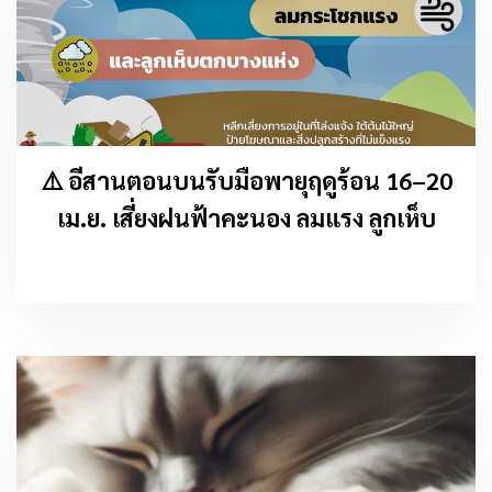
⚠️ อีสานตอนบนรับมือพายุฤดูร้อน 16–20
เม.ย. เสี่ยงฝนฟ้าคะนอง ลมแรง ลูกเห็บ