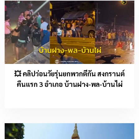
💥 คลิปว่อนวัยรุ่นยกพวกตีกัน สงกรานต์
คืนแรก 3 อำเภอ บ้านฝาง-พล-บ้านไผ่