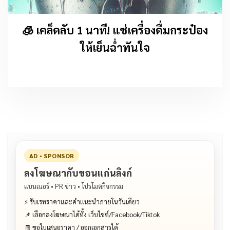
🧊 เคล็ดลับ 1 นาที! แช่เครื่องดื่มกระป๋อง
ให้เย็นฉ่ำทันใจ
AD • SPONSOR
ลงโฆษณากับขอนแก่นลิงก์
แบนเนอร์ • PR ข่าว • โปรโมตกิจกรรม
⚡ รับเรทราคาและคำแนะนำภายในวันเดียว
📌 เลือกลงโฆษณาได้ทั้ง เว็บไซต์/Facebook/Tiktok
🧾 ขอใบเสนอราคา / ออกเอกสารได้