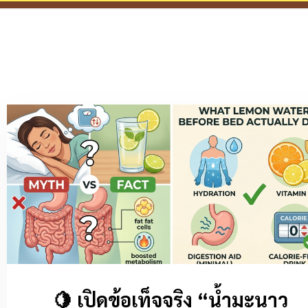
🍋 เปิดข้อเท็จจริง “น้ำมะนาว