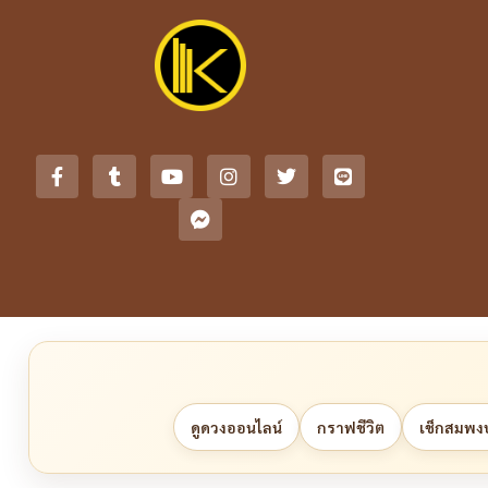
ดูดวงออนไลน์
กราฟชีวิต
เช็กสมพงษ์