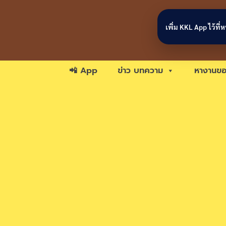
Skip to content
เพิ่ม KKL App ไว้ที
📲 App
ข่าว บทความ
หางานขอ