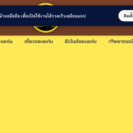
ขอนแก่นลิงก์
่หน้าจอมือถือ เพื่อเปิดใช้งานได้รวดเร็วเหมือนแอป
ติดตั
นแก่น
เที่ยวขอนแก่น
อีเว้นต์ขอนแก่น
⛅พยากรณ์