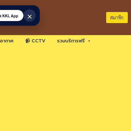
×
้ง KKL App
สมาชิก
อากาศ
📹 CCTV
รวมบริการฟรี