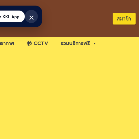
×
้ง KKL App
สมาชิก
อากาศ
📹 CCTV
รวมบริการฟรี