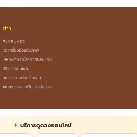
ข่าว
📲 KKL App
🎨 เครื่องมือแต่งภาพ
🌤️ พยากรณ์อากาศขอนแก่น
📰 ข่าวขอนแก่น
🔥 ข่าวเด่นประเด็นร้อน
🎟️ ตรวจสลากกินแบ่งรัฐบาล
บริการดูดวงออนไลน์