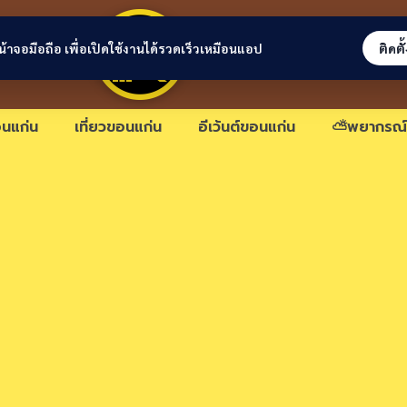
ขอนแก่นลิงก์
่หน้าจอมือถือ เพื่อเปิดใช้งานได้รวดเร็วเหมือนแอป
ติดตั
นแก่น
เที่ยวขอนแก่น
อีเว้นต์ขอนแก่น
⛅พยากรณ์