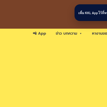
Skip to content
เพิ่ม KKL App ไว้ที
📲 App
ข่าว บทความ
หางานขอ