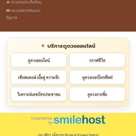
🔥 ข่าวเด่นประเด็นร้อน
🎟️ ตรวจสลากกินแบ่ง
รัฐบาล
บริการดูดวงออนไลน์
ดูดวงออนไลน์
กราฟชีวิต
เช็กสมพงษ์ เนื้อคู่ ความรัก
ดูดวงเบอร์โทรศัพท์
วิเคราะห์เลขบัตรประชาชน
ดูดวงจากชื่อ
กฎ กติกา นโยบาย (Rules & Privacy Policy)