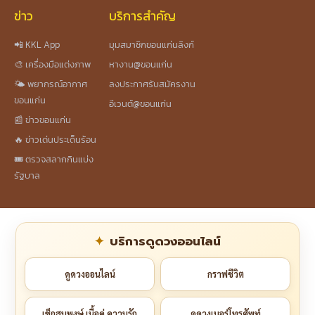
ข่าว
บริการสำคัญ
📲 KKL App
มุมสมาชิกขอนแก่นลิงก์
🎨 เครื่องมือแต่งภาพ
หางาน@ขอนแก่น
🌤️ พยากรณ์อากาศ
ลงประกาศรับสมัครงาน
ขอนแก่น
อีเวนต์@ขอนแก่น
📰 ข่าวขอนแก่น
🔥 ข่าวเด่นประเด็นร้อน
🎟️ ตรวจสลากกินแบ่ง
รัฐบาล
บริการดูดวงออนไลน์
ดูดวงออนไลน์
กราฟชีวิต
เช็กสมพงษ์ เนื้อคู่ ความรัก
ดูดวงเบอร์โทรศัพท์