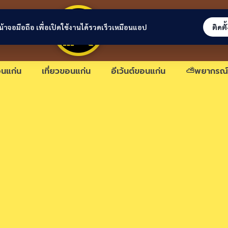
ขอนแก่นลิงก์
่หน้าจอมือถือ เพื่อเปิดใช้งานได้รวดเร็วเหมือนแอป
ติดตั
นแก่น
เที่ยวขอนแก่น
อีเว้นต์ขอนแก่น
⛅พยากรณ์