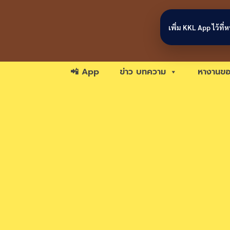
Skip to content
เพิ่ม KKL App ไว้ที
📲 App
ข่าว บทความ
หางานขอ