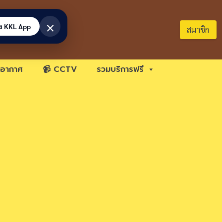
×
้ง KKL App
สมาชิก
อากาศ
📹 CCTV
รวมบริการฟรี