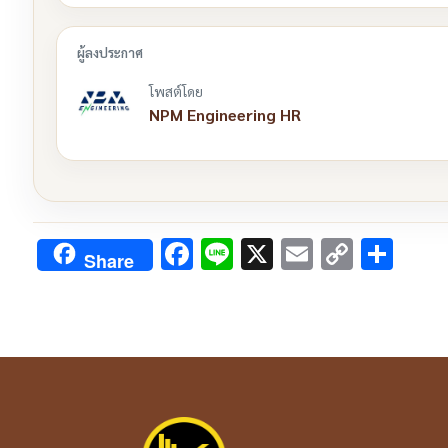
โพสต์โดย
NPM Engineering HR
Facebook
Line
X
Email
Copy
Sha
Share
Link