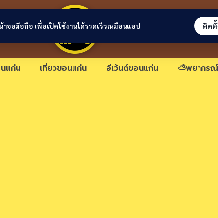
ขอนแก่นลิงก์
่หน้าจอมือถือ เพื่อเปิดใช้งานได้รวดเร็วเหมือนแอป
ติดตั
นแก่น
เที่ยวขอนแก่น
อีเว้นต์ขอนแก่น
⛅พยากรณ์