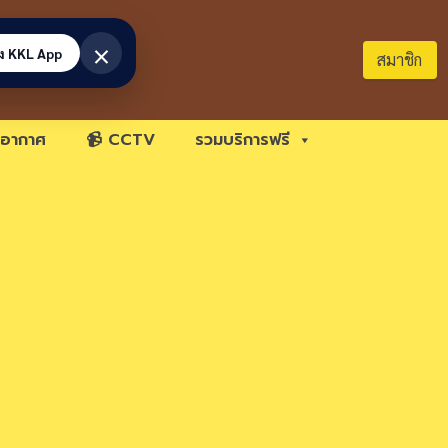
×
้ง KKL App
สมาชิก
อากาศ
📹 CCTV
รวมบริการฟรี