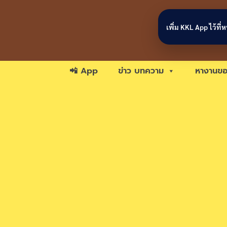
Skip to content
เพิ่ม KKL App ไว้ที
📲 App
ข่าว บทความ
หางานขอ