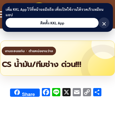
Skip to content
ขอนแก่น
เพิ่ม KKL App ไว้ที่หน้าจอมือถือ เพื่อเปิดใช้งานได้รวดเร็วเหมือน
สมาชิก
แอป
ลิงก์
×
ติดตั้ง KKL App
CS น้ำมัน/ทีมช่าง ด่วน!!!
F
Li
X
E
C
S
Share
ac
n
m
o
h
e
e
ai
py
ar