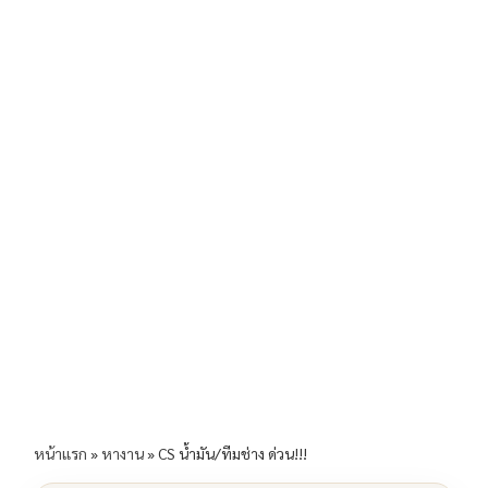
b
l
Li
e
o
n
o
k
k
หน้าแรก
»
หางาน
»
CS น้ำมัน/ทีมช่าง ด่วน!!!