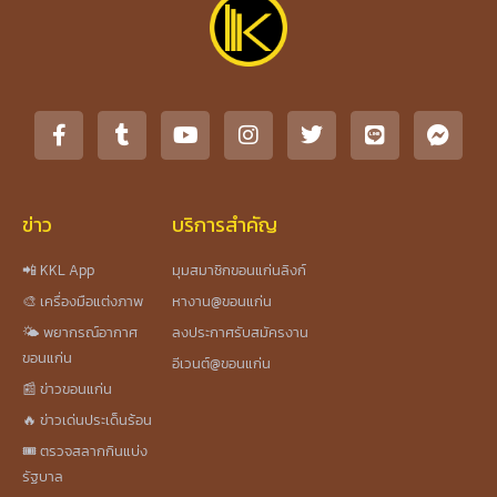
ข่าว
บริการสำคัญ
📲 KKL App
มุมสมาชิกขอนแก่นลิงก์
🎨 เครื่องมือแต่งภาพ
หางาน@ขอนแก่น
🌤️ พยากรณ์อากาศ
ลงประกาศรับสมัครงาน
ขอนแก่น
อีเวนต์@ขอนแก่น
📰 ข่าวขอนแก่น
🔥 ข่าวเด่นประเด็นร้อน
🎟️ ตรวจสลากกินแบ่ง
รัฐบาล